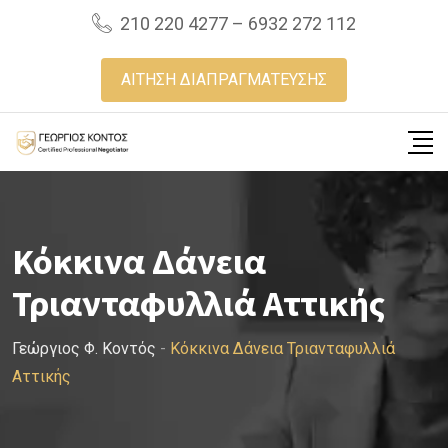
Skip
210 220 4277 – 6932 272 112
to
content
ΑΙΤΗΣΗ ΔΙΑΠΡΑΓΜΑΤΕΥΣΗΣ
Κόκκινα Δάνεια
Τριανταφυλλιά Αττικής
Γεώργιος Φ. Κοντός
-
Κόκκινα Δάνεια Τριανταφυλλιά
Αττικής