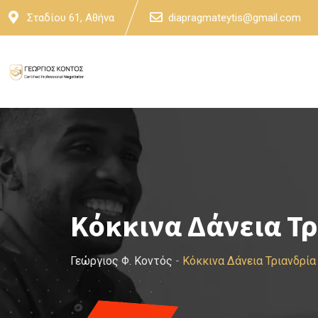
Skip
Σταδίου 61, Αθήνα
diapragmateytis@gmail.com
to
content
Κόκκινα Δάνεια Τ
Γεώργιος Φ. Κοντός
-
Κόκκινα Δάνεια Τριανδρί