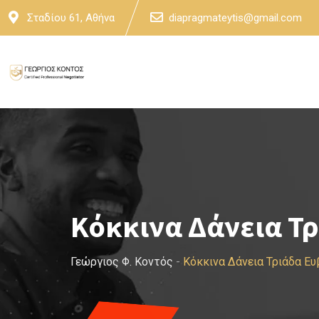
Skip
Σταδίου 61, Αθήνα
diapragmateytis@gmail.com
to
content
Κόκκινα Δάνεια Τρ
Γεώργιος Φ. Κοντός
-
Κόκκινα Δάνεια Τριάδα Ευ