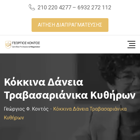
Skip
210 220 4277 – 6932 272 112
to
content
ΑΙΤΗΣΗ ΔΙΑΠΡΑΓΜΑΤΕΥΣΗΣ
Κόκκινα Δάνεια
Τραβασαριάνικα Κυθήρων
Γεώργιος Φ. Κοντός
-
Κόκκινα Δάνεια Τραβασαριάνικα
Κυθήρων