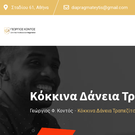
Skip
Σταδίου 61, Αθήνα
diapragmateytis@gmail.com
to
content
Κόκκινα Δάνεια Τ
Γεώργιος Φ. Κοντός
-
Κόκκινα Δάνεια Τραπεζίτ