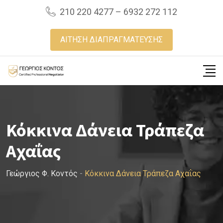
Skip
210 220 4277 – 6932 272 112
to
content
ΑΙΤΗΣΗ ΔΙΑΠΡΑΓΜΑΤΕΥΣΗΣ
Κόκκινα Δάνεια Τράπεζα
Αχαΐας
Γεώργιος Φ. Κοντός
-
Κόκκινα Δάνεια Τράπεζα Αχαΐας