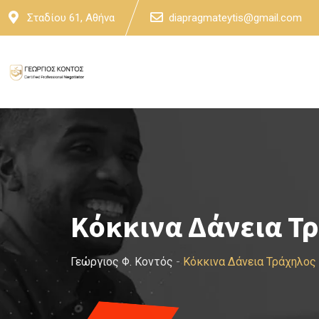
Skip
Σταδίου 61, Αθήνα
diapragmateytis@gmail.com
to
content
Κόκκινα Δάνεια Τ
Γεώργιος Φ. Κοντός
-
Κόκκινα Δάνεια Τράχηλος