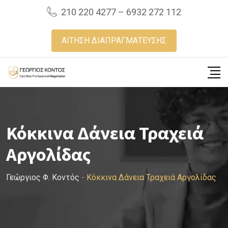
Skip
210 220 4277 – 6932 272 112
to
content
ΑΙΤΗΣΗ ΔΙΑΠΡΑΓΜΑΤΕΥΣΗΣ
Κόκκινα Δάνεια Τραχειά
Αργολίδας
Γεώργιος Φ. Κοντός
-
Κόκκινα Δάνεια Τραχειά Αργολίδας