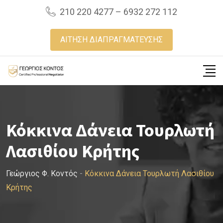
Skip
210 220 4277 – 6932 272 112
to
content
ΑΙΤΗΣΗ ΔΙΑΠΡΑΓΜΑΤΕΥΣΗΣ
Κόκκινα Δάνεια Τουρλωτή
Λασιθίου Κρήτης
Γεώργιος Φ. Κοντός
-
Κόκκινα Δάνεια Τουρλωτή Λασιθίου
Κρήτης