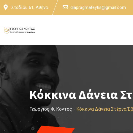
Skip
Σταδίου 61, Αθήνα
diapragmateytis@gmail.com
to
content
Κόκκινα Δάνεια Σ
Γεώργιος Φ. Κοντός
-
Κόκκινα Δάνεια Στέρνα Έ