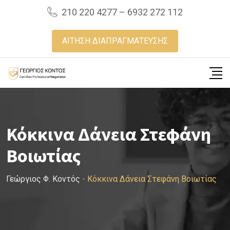
Skip
210 220 4277 – 6932 272 112
to
content
ΑΙΤΗΣΗ ΔΙΑΠΡΑΓΜΑΤΕΥΣΗΣ
Κόκκινα Δάνεια Στεφάνη
Βοιωτίας
Γεώργιος Φ. Κοντός
-
Κόκκινα Δάνεια Στεφάνη Βοιωτίας