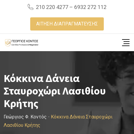
Skip
210 220 4277 – 6932 272 112
to
content
ΑΙΤΗΣΗ ΔΙΑΠΡΑΓΜΑΤΕΥΣΗΣ
Κόκκινα Δάνεια
Σταυροχώρι Λασιθίου
Κρήτης
Γεώργιος Φ. Κοντός
-
Κόκκινα Δάνεια Σταυροχώρι
Λασιθίου Κρήτης