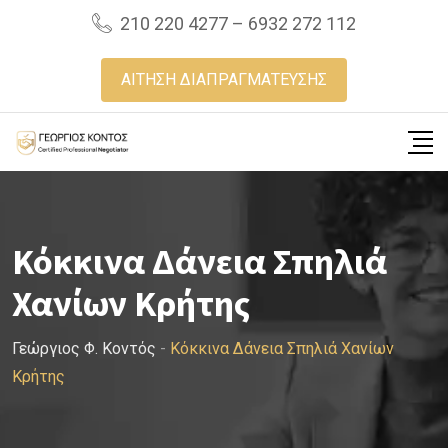
Skip
210 220 4277 – 6932 272 112
to
content
ΑΙΤΗΣΗ ΔΙΑΠΡΑΓΜΑΤΕΥΣΗΣ
Κόκκινα Δάνεια Σπηλιά
Χανίων Κρήτης
Γεώργιος Φ. Κοντός
-
Κόκκινα Δάνεια Σπηλιά Χανίων
Κρήτης