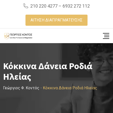
Skip
210 220 4277 – 6932 272 112
to
content
ΑΙΤΗΣΗ ΔΙΑΠΡΑΓΜΑΤΕΥΣΗΣ
Κόκκινα Δάνεια Ροδιά
Ηλείας
Γεώργιος Φ. Κοντός
-
Κόκκινα Δάνεια Ροδιά Ηλείας