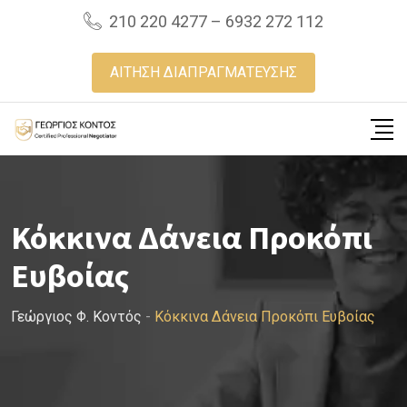
Skip
210 220 4277 – 6932 272 112
to
content
ΑΙΤΗΣΗ ΔΙΑΠΡΑΓΜΑΤΕΥΣΗΣ
Κόκκινα Δάνεια Προκόπι
Ευβοίας
Γεώργιος Φ. Κοντός
-
Κόκκινα Δάνεια Προκόπι Ευβοίας