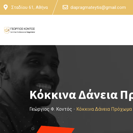
Skip
Σταδίου 61, Αθήνα
diapragmateytis@gmail.com
to
content
Κόκκινα Δάνεια Π
Γεώργιος Φ. Κοντός
-
Κόκκινα Δάνεια Πρόχωμα