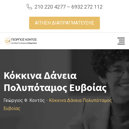
Skip
210 220 4277 – 6932 272 112
to
content
ΑΙΤΗΣΗ ΔΙΑΠΡΑΓΜΑΤΕΥΣΗΣ
Κόκκινα Δάνεια
Πολυπόταμος Ευβοίας
Γεώργιος Φ. Κοντός
-
Κόκκινα Δάνεια Πολυπόταμος
Ευβοίας