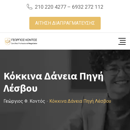
Skip
210 220 4277 – 6932 272 112
to
content
ΑΙΤΗΣΗ ΔΙΑΠΡΑΓΜΑΤΕΥΣΗΣ
Κόκκινα Δάνεια Πηγή
Λέσβου
Γεώργιος Φ. Κοντός
-
Κόκκινα Δάνεια Πηγή Λέσβου