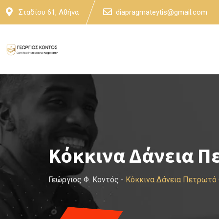
Skip
Σταδίου 61, Αθήνα
diapragmateytis@gmail.com
to
content
Κόκκινα Δάνεια Π
Γεώργιος Φ. Κοντός
-
Κόκκινα Δάνεια Πετρωτό