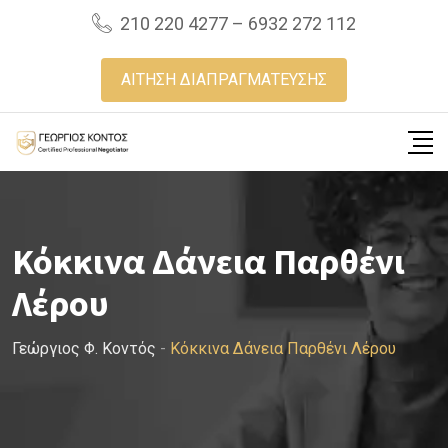
Skip
210 220 4277 – 6932 272 112
to
content
ΑΙΤΗΣΗ ΔΙΑΠΡΑΓΜΑΤΕΥΣΗΣ
Κόκκινα Δάνεια Παρθένι
Λέρου
Γεώργιος Φ. Κοντός
-
Κόκκινα Δάνεια Παρθένι Λέρου