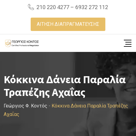
Skip
210 220 4277 – 6932 272 112
to
content
ΑΙΤΗΣΗ ΔΙΑΠΡΑΓΜΑΤΕΥΣΗΣ
Κόκκινα Δάνεια Παραλία
Τραπέζης Αχαΐας
Γεώργιος Φ. Κοντός
-
Κόκκινα Δάνεια Παραλία Τραπέζης
Αχαΐας