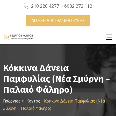
Skip
210 220 4277 – 6932 272 112
to
content
ΑΙΤΗΣΗ ΔΙΑΠΡΑΓΜΑΤΕΥΣΗΣ
Κόκκινα Δάνεια
Παμφυλίας (Νέα Σμύρνη –
Παλαιό Φάληρο)
Γεώργιος Φ. Κοντός
-
Κόκκινα Δάνεια Παμφυλίας (Νέα
Σμύρνη – Παλαιό Φάληρο)