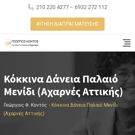
Skip
210 220 4277 – 6932 272 112
to
content
ΑΙΤΗΣΗ ΔΙΑΠΡΑΓΜΑΤΕΥΣΗΣ
Κόκκινα Δάνεια Παλαιό
Μενίδι (Αχαρνές Αττικής)
Γεώργιος Φ. Κοντός
-
Κόκκινα Δάνεια Παλαιό Μενίδι
(Αχαρνές Αττικής)