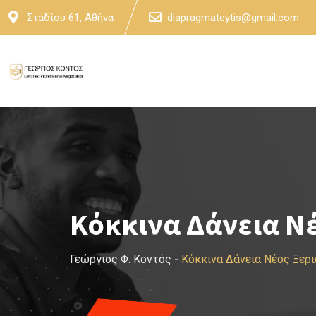
Skip
Σταδίου 61, Αθήνα
diapragmateytis@gmail.com
to
content
Κόκκινα Δάνεια Ν
Γεώργιος Φ. Κοντός
-
Κόκκινα Δάνεια Νέος Ξερ