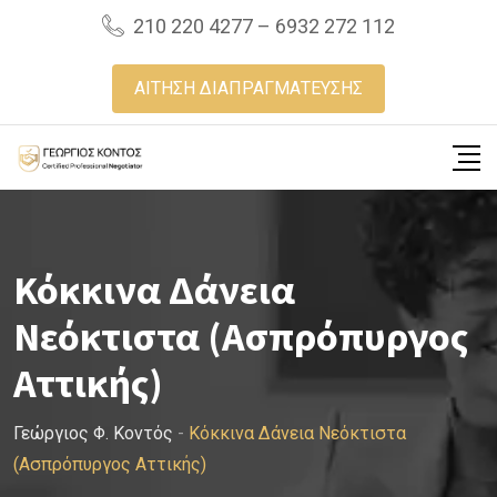
Skip
210 220 4277 – 6932 272 112
to
content
ΑΙΤΗΣΗ ΔΙΑΠΡΑΓΜΑΤΕΥΣΗΣ
Κόκκινα Δάνεια
Νεόκτιστα (Ασπρόπυργος
Αττικής)
Γεώργιος Φ. Κοντός
-
Κόκκινα Δάνεια Νεόκτιστα
(Ασπρόπυργος Αττικής)