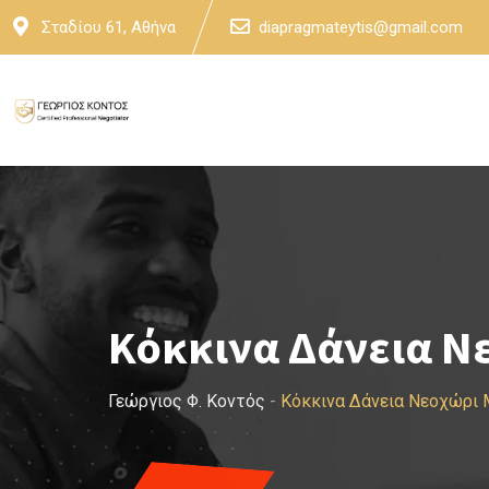
Skip
Σταδίου 61, Αθήνα
diapragmateytis@gmail.com
to
content
Κόκκινα Δάνεια Ν
Γεώργιος Φ. Κοντός
-
Κόκκινα Δάνεια Νεοχώρι 