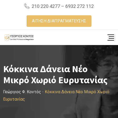
Skip
210 220 4277 – 6932 272 112
to
content
ΑΙΤΗΣΗ ΔΙΑΠΡΑΓΜΑΤΕΥΣΗΣ
Κόκκινα Δάνεια Νέο
Μικρό Χωριό Ευρυτανίας
Γεώργιος Φ. Κοντός
-
Κόκκινα Δάνεια Νέο Μικρό Χωριό
Ευρυτανίας