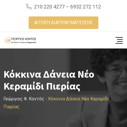
Skip
210 220 4277 – 6932 272 112
to
content
ΑΙΤΗΣΗ ΔΙΑΠΡΑΓΜΑΤΕΥΣΗΣ
Κόκκινα Δάνεια Νέο
Κεραμίδι Πιερίας
Γεώργιος Φ. Κοντός
-
Κόκκινα Δάνεια Νέο Κεραμίδι
Πιερίας