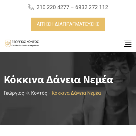
Skip
210 220 4277 – 6932 272 112
to
content
ΑΙΤΗΣΗ ΔΙΑΠΡΑΓΜΑΤΕΥΣΗΣ
Κόκκινα Δάνεια Νεμέα
Γεώργιος Φ. Κοντός
-
Κόκκινα Δάνεια Νεμέα