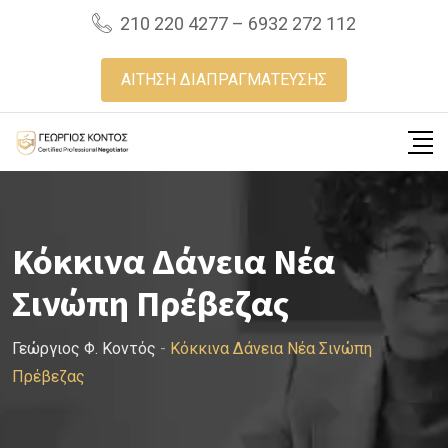
Skip
210 220 4277 – 6932 272 112
to
content
ΑΙΤΗΣΗ ΔΙΑΠΡΑΓΜΑΤΕΥΣΗΣ
Κόκκινα Δάνεια Νέα
Σινώπη Πρέβεζας
Γεώργιος Φ. Κοντός
-
Κόκκινα Δάνεια Νέα Σινώπη
Πρέβεζας