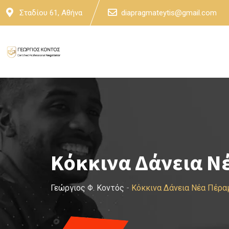
Skip
Σταδίου 61, Αθήνα
diapragmateytis@gmail.com
to
content
Κόκκινα Δάνεια Ν
Γεώργιος Φ. Κοντός
-
Κόκκινα Δάνεια Νέα Πέρ