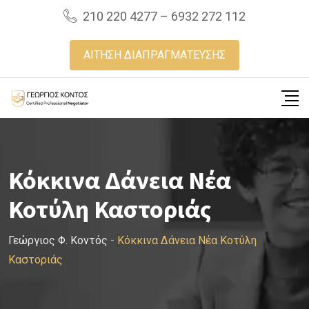
Skip
210 220 4277 – 6932 272 112
to
content
ΑΙΤΗΣΗ ΔΙΑΠΡΑΓΜΑΤΕΥΣΗΣ
Κόκκινα Δάνεια Νέα
Κοτύλη Καστοριάς
Γεώργιος Φ. Κοντός
-
Κόκκινα Δάνεια Νέα Κοτύλη
Καστοριάς