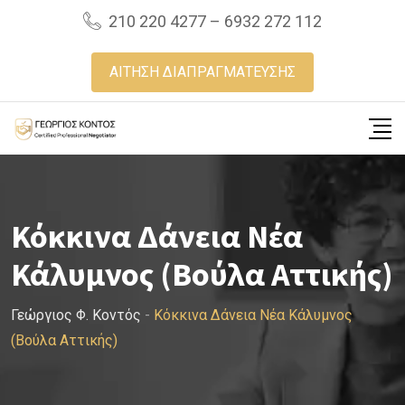
Skip
210 220 4277 – 6932 272 112
to
content
ΑΙΤΗΣΗ ΔΙΑΠΡΑΓΜΑΤΕΥΣΗΣ
Κόκκινα Δάνεια Νέα
Κάλυμνος (Βούλα Αττικής)
Γεώργιος Φ. Κοντός
-
Κόκκινα Δάνεια Νέα Κάλυμνος
(Βούλα Αττικής)