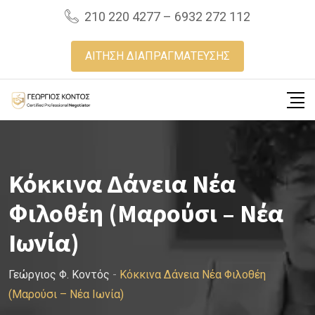
Skip
210 220 4277 – 6932 272 112
to
content
ΑΙΤΗΣΗ ΔΙΑΠΡΑΓΜΑΤΕΥΣΗΣ
Κόκκινα Δάνεια Νέα
Φιλοθέη (Μαρούσι – Νέα
Ιωνία)
Γεώργιος Φ. Κοντός
-
Κόκκινα Δάνεια Νέα Φιλοθέη
(Μαρούσι – Νέα Ιωνία)