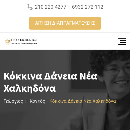
Skip
210 220 4277 – 6932 272 112
to
content
ΑΙΤΗΣΗ ΔΙΑΠΡΑΓΜΑΤΕΥΣΗΣ
Κόκκινα Δάνεια Νέα
Χαλκηδόνα
Γεώργιος Φ. Κοντός
-
Κόκκινα Δάνεια Νέα Χαλκηδόνα