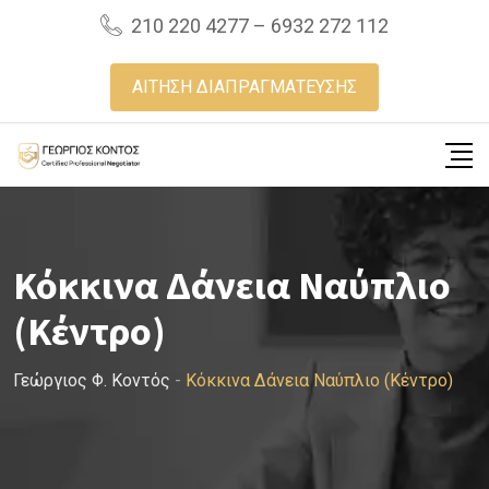
Skip
210 220 4277 – 6932 272 112
to
content
ΑΙΤΗΣΗ ΔΙΑΠΡΑΓΜΑΤΕΥΣΗΣ
Κόκκινα Δάνεια Ναύπλιο
(Κέντρο)
Γεώργιος Φ. Κοντός
-
Κόκκινα Δάνεια Ναύπλιο (Κέντρο)