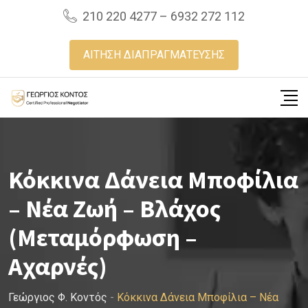
Skip
210 220 4277 – 6932 272 112
to
content
ΑΙΤΗΣΗ ΔΙΑΠΡΑΓΜΑΤΕΥΣΗΣ
Κόκκινα Δάνεια Μποφίλια
– Νέα Ζωή – Βλάχος
(Μεταμόρφωση –
Αχαρνές)
Γεώργιος Φ. Κοντός
-
Κόκκινα Δάνεια Μποφίλια – Νέα