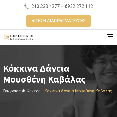
Skip
210 220 4277 – 6932 272 112
to
content
ΑΙΤΗΣΗ ΔΙΑΠΡΑΓΜΑΤΕΥΣΗΣ
Κόκκινα Δάνεια
Μουσθένη Καβάλας
Γεώργιος Φ. Κοντός
-
Κόκκινα Δάνεια Μουσθένη Καβάλας