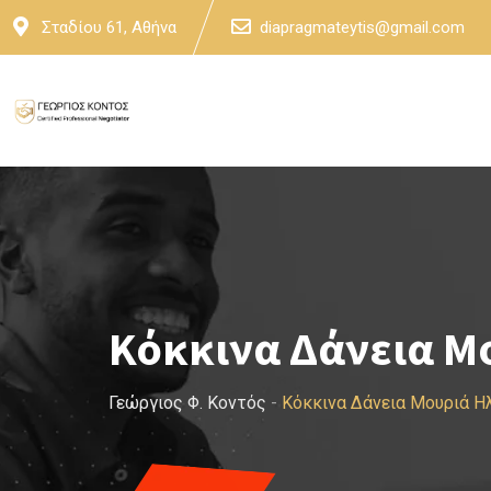
Skip
Σταδίου 61, Αθήνα
diapragmateytis@gmail.com
to
content
Κόκκινα Δάνεια Μ
Γεώργιος Φ. Κοντός
-
Κόκκινα Δάνεια Μουριά Η