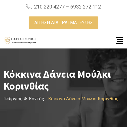
Skip
210 220 4277 – 6932 272 112
to
content
ΑΙΤΗΣΗ ΔΙΑΠΡΑΓΜΑΤΕΥΣΗΣ
Κόκκινα Δάνεια Μούλκι
Κορινθίας
Γεώργιος Φ. Κοντός
-
Κόκκινα Δάνεια Μούλκι Κορινθίας