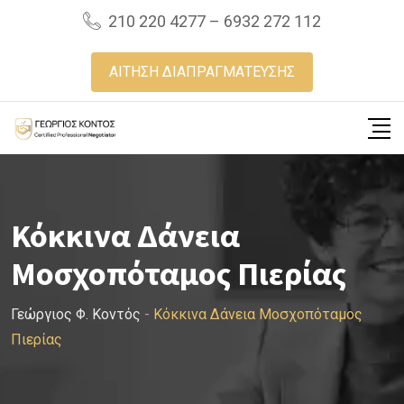
Skip
210 220 4277 – 6932 272 112
to
content
ΑΙΤΗΣΗ ΔΙΑΠΡΑΓΜΑΤΕΥΣΗΣ
Κόκκινα Δάνεια
Μοσχοπόταμος Πιερίας
Γεώργιος Φ. Κοντός
-
Κόκκινα Δάνεια Μοσχοπόταμος
Πιερίας