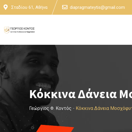
Skip
Σταδίου 61, Αθήνα
diapragmateytis@gmail.com
to
content
Κόκκινα Δάνεια Μ
Γεώργιος Φ. Κοντός
-
Κόκκινα Δάνεια Μοσχόφυ