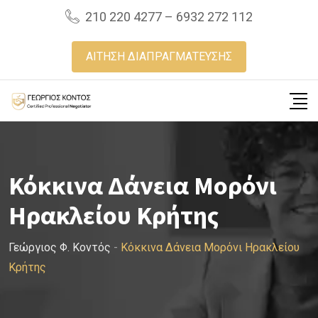
Skip
210 220 4277 – 6932 272 112
to
content
ΑΙΤΗΣΗ ΔΙΑΠΡΑΓΜΑΤΕΥΣΗΣ
Κόκκινα Δάνεια Μορόνι
Ηρακλείου Κρήτης
Γεώργιος Φ. Κοντός
-
Κόκκινα Δάνεια Μορόνι Ηρακλείου
Κρήτης