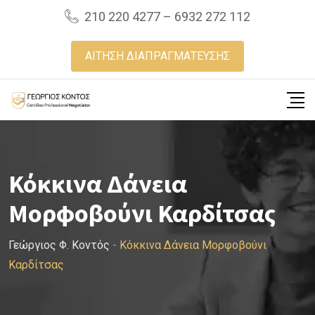
Skip
210 220 4277 – 6932 272 112
to
content
ΑΙΤΗΣΗ ΔΙΑΠΡΑΓΜΑΤΕΥΣΗΣ
Κόκκινα Δάνεια
Μορφοβούνι Καρδίτσας
Γεώργιος Φ. Κοντός
-
Κόκκινα Δάνεια Μορφοβούνι
Καρδίτσας