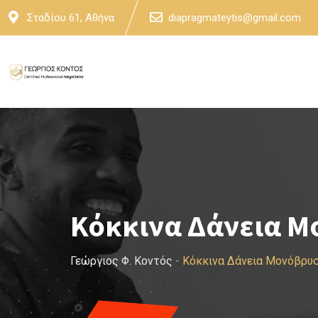
Skip
Σταδίου 61, Αθήνα
diapragmateytis@gmail.com
to
content
Κόκκινα Δάνεια 
Γεώργιος Φ. Κοντός
-
Κόκκινα Δάνεια Μονόβρυ