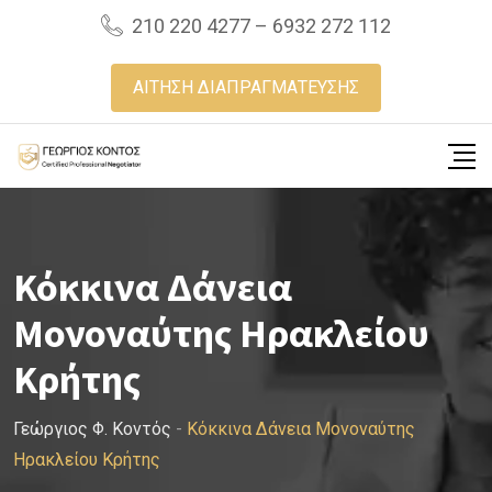
Skip
210 220 4277 – 6932 272 112
to
content
ΑΙΤΗΣΗ ΔΙΑΠΡΑΓΜΑΤΕΥΣΗΣ
Κόκκινα Δάνεια
Μονοναύτης Ηρακλείου
Κρήτης
Γεώργιος Φ. Κοντός
-
Κόκκινα Δάνεια Μονοναύτης
Ηρακλείου Κρήτης