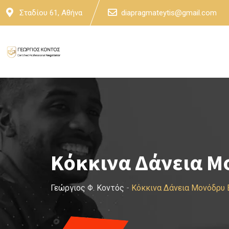
Skip
Σταδίου 61, Αθήνα
diapragmateytis@gmail.com
to
content
Κόκκινα Δάνεια Μ
Γεώργιος Φ. Κοντός
-
Κόκκινα Δάνεια Μονόδρυ 