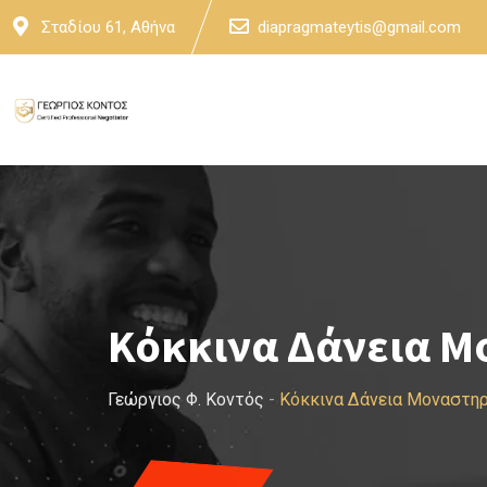
Skip
Σταδίου 61, Αθήνα
diapragmateytis@gmail.com
to
content
Κόκκινα Δάνεια Μ
Γεώργιος Φ. Κοντός
-
Κόκκινα Δάνεια Μοναστηρ