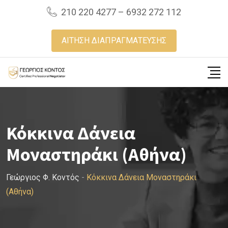
Skip
210 220 4277 – 6932 272 112
to
content
ΑΙΤΗΣΗ ΔΙΑΠΡΑΓΜΑΤΕΥΣΗΣ
Κόκκινα Δάνεια
Μοναστηράκι (Αθήνα)
Γεώργιος Φ. Κοντός
-
Κόκκινα Δάνεια Μοναστηράκι
(Αθήνα)