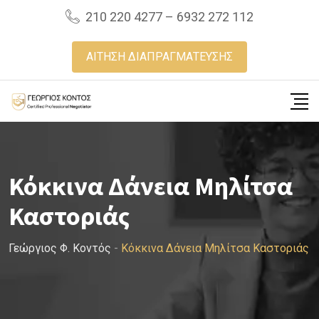
Skip
210 220 4277 – 6932 272 112
to
content
ΑΙΤΗΣΗ ΔΙΑΠΡΑΓΜΑΤΕΥΣΗΣ
Κόκκινα Δάνεια Μηλίτσα
Καστοριάς
Γεώργιος Φ. Κοντός
-
Κόκκινα Δάνεια Μηλίτσα Καστοριάς